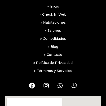
» Inicio
» Check In Web
» Habitaciones
» Salones
» Comodidades
» Blog
» Contacto
» Política de Privacidad
» Términos y Servicios
F
I
W
W
a
n
h
a
c
s
a
z
e
t
t
e
b
a
s