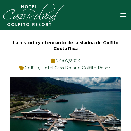
Ir
al
M
contenido
La historia y el encanto de la Marina de Golfito
Costa Rica
24/07/2023
Golfito
,
Hotel Casa Roland Golfito Resort