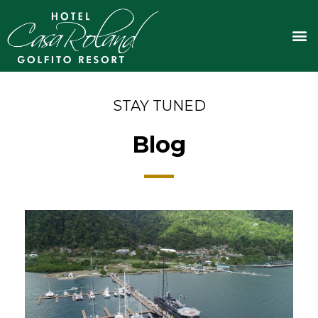
Ir
al
M
contenido
STAY TUNED
Blog