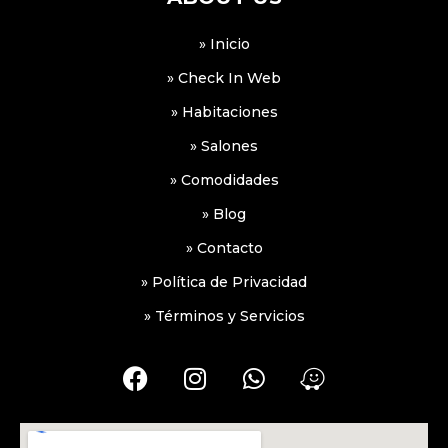
» Inicio
» Check In Web
» Habitaciones
» Salones
» Comodidades
» Blog
» Contacto
» Política de Privacidad
» Términos y Servicios
F
I
W
W
a
n
h
a
c
s
a
z
e
t
t
e