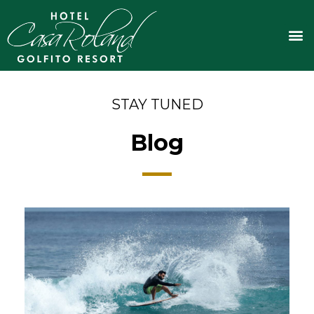
Ir
al
M
contenido
STAY TUNED
Blog