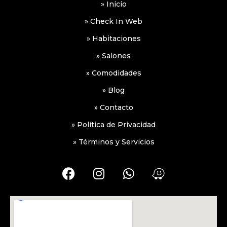
» Inicio
» Check In Web
» Habitaciones
» Salones
» Comodidades
» Blog
» Contacto
» Política de Privacidad
» Términos y Servicios
F
I
W
W
a
n
h
a
c
s
a
z
e
t
t
e
b
a
s