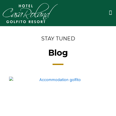
Ir
al
M
contenido
STAY TUNED
Blog