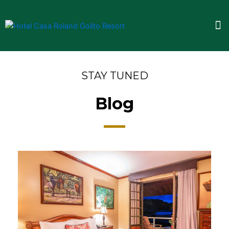
Ir
al
M
contenido
STAY TUNED
Blog