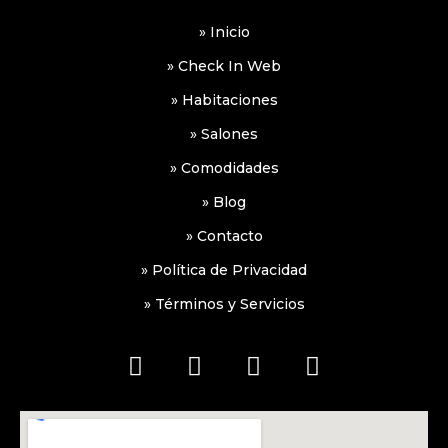
» Inicio
» Check In Web
» Habitaciones
» Salones
» Comodidades
» Blog
» Contacto
» Política de Privacidad
» Términos y Servicios
F
I
W
W
a
n
h
a
c
s
a
z
e
t
t
e