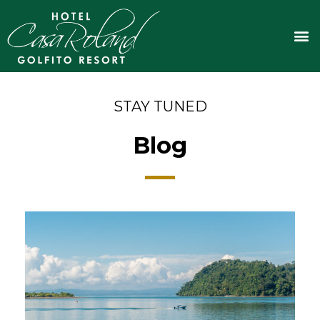
Ir
al
M
contenido
STAY TUNED
Blog