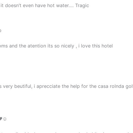
it doesn’t even have hot water…. Tragic
o
ms and the atention its so nicely , i love this hotel
 very beutiful, i aprecciate the help for the casa rolnda gol
r♥☺