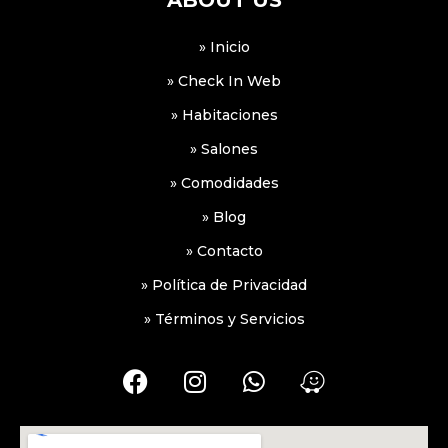
ABOUT US
» Inicio
» Check In Web
» Habitaciones
» Salones
» Comodidades
» Blog
» Contacto
» Política de Privacidad
» Términos y Servicios
F
I
W
W
a
n
h
a
c
s
a
z
e
t
t
e