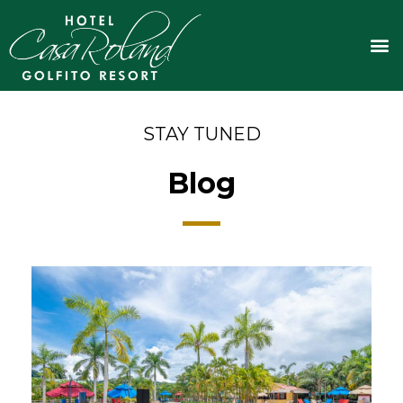
Ir
al
M
contenido
STAY TUNED
Blog